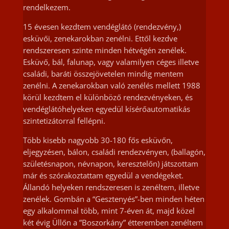
rendelkezem.
15 évesen kezdtem vendéglátó (rendezvény,)
esküvői, zenekarokban zenélni. Ettől kezdve
rendszeresen szinte minden hétvégén zenélek.
Esküvő, bál, falunap, vagy valamilyen céges illetve
családi, baráti összejövetelen mindig mentem
zenélni. A zenekarokban való zenélés mellett 1988
körül kezdtem el különböző rendezvényeken, és
vendéglátóhelyeken egyedül kísérőautomatikás
szintetizátorral fellépni.
Több kisebb nagyobb 30-180 fős esküvőn,
eljegyzésen, bálon, családi rendezvényen, (ballagón,
születésnapon, névnapon, keresztelőn) játszottam
már és szórakoztattam egyedül a vendégeket.
Állandó helyeken rendszeresen is zenéltem, illetve
zenélek. Gombán a “Gesztenyés”-ben minden héten
egy alkalommal több, mint 7-éven át, majd közel
két évig Üllőn a ”Boszorkány” étteremben zenéltem