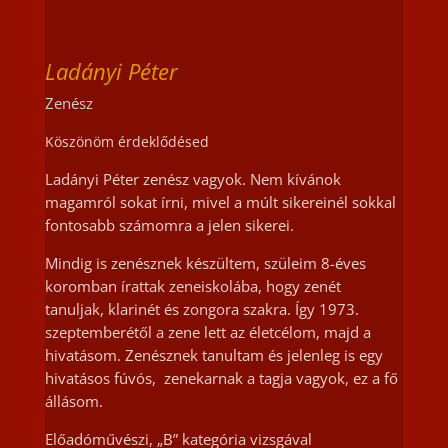
Ladányi Péter
Zenész
Köszönöm érdeklődésed
Ladányi Péter zenész vagyok. Nem kívánok
magamról sokat írni, mivel a múlt sikereinél sokkal
fontosabb számomra a jelen sikerei.
Mindig is zenésznek készültem, szüleim 8-éves
koromban írattak zeneiskolába, hogy zenét
tanuljak, klarinét és zongora szakra. Így 1973.
szeptemberétől a zene lett az életcélom, majd a
hivatásom. Zenésznek tanultam és jelenleg is egy
hivatásos fúvós, zenekarnak a tagja vagyok, ez a fő
állásom.
Előadóművészi, „B” kategória vizsgával