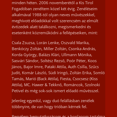
minden héten. 2006 novemberétől a Kis Tirol
Fogadóban zenéltem közel két évig. Zenéléseim
alkalmával 1988-tól olyan neves művészekkel,
meghívott előadókkal volt szerencsém az elmúlt
évtizedek alatt találkozni, megismerkedni és
esetenként közreműködni a fellépéseiken, mint:
Csala Zsuzsa, Lorán Lenke, Oszvald Marika,
Benkóczy Zoltán, Miller Zoltán, Csonka András,
Korda György, Balázs Klári, Ullmann Mónika,
Sasvári Sándor, Soltész Rezső, Poór Péter, Koos
János, Bajor Imre, Pataki Attila, Auth Csilla, Szűcs
Judit, Komár László, Südi Iringó, Zoltán Erika, Somló
Tamás, Marió (Back Attila), Fiesta, Csocsesz (Kiss
Attila), MC. Hawer & Tekknő, Románcok, Szolnoki
Petivel és még sok-sok ismert előadó művésszel.
Jelenleg egyedül, vagy duó felállásban zenélek
többnyire, de van hogy trióban kérnek fel.
Remélem bemutatkozásom és a honlapom tartalma